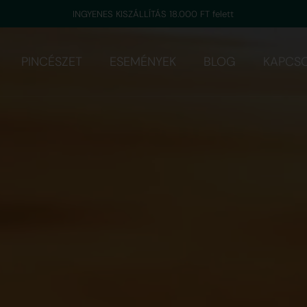
INGYENES KISZÁLLÍTÁS 18.000 FT felett
PINCÉSZET
ESEMÉNYEK
BLOG
KAPCS