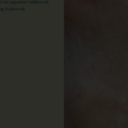
ócás jegyekkel találkozunk,
leg évjáratnak