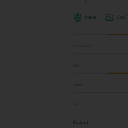
Málna
Sós /
Gyümölcsös
Édes
Vibráló
Sós
Évjárat