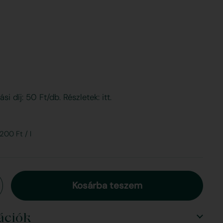
i díj: 50 Ft/db. Részletek: itt.
os ár
gységár
200 Ft / l
Kosárba teszem
ációk