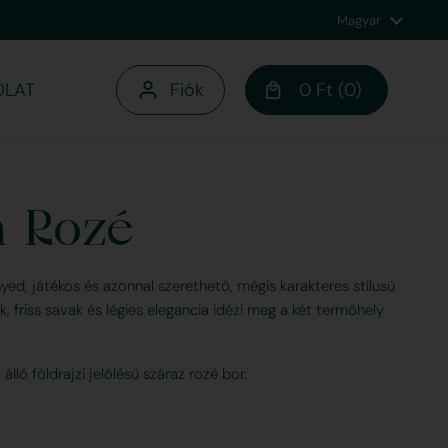
Nyelv
Magyar
OLAT
Fiók
0 Ft
0
Kosár megnyitása
Bevásárlókosár Ös
termék a kosaráb
 Rozé
ed, játékos és azonnal szerethető, mégis karakteres stílusú
 friss savak és légies elegancia idézi meg a két termőhely
álló földrajzi jelölésű száraz rozé bor.