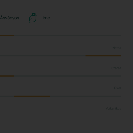
 Ásványos
Lime
Ízletes
Száraz
Érett
Vulkanikus