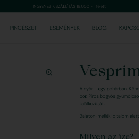
INGYENES KISZÁLLÍTÁS 18.000 FT felett
PINCÉSZET
ESEMÉNYEK
BLOG
KAPCS
Vesprim
A nyár – egy pohárban. Könny
bor. Piros bogyós gyümölcsök,
találkozását.
Balaton-melléki oltalom alatt 
Milyen az íze?