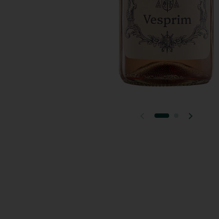
Előző dia
Következ