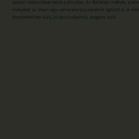
szüreti időpontban kerül a pincébe. Az illatában málnás, szam
melyeket az ízben egy vérnarancsos karakter egészít ki. A me
köszönhetően sűrű, jó savszerkezetű, elegáns rozé.