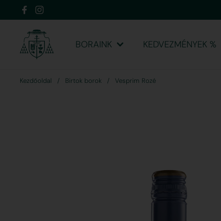
Ugrás a tartalomhoz
Facebook
Instagram
BORAINK
KEDVEZMÉNYEK %
Kezdőoldal
/
Birtok borok
/
Vesprim Rozé