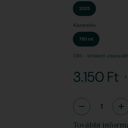
2025
Kiszerelés
750 ml
DRS - kötelező visszaváltás
Szokvány
3.150 Ft
ő dia
E
4.
Mennyiség
További inform